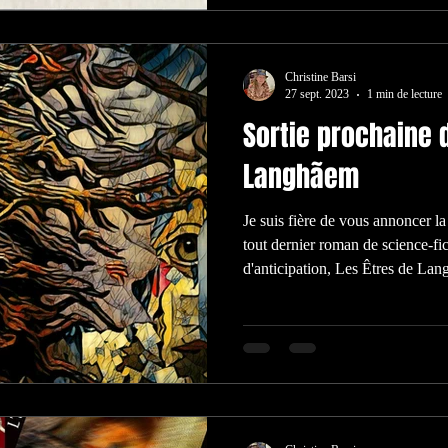
Christine Barsi
27 sept. 2023
1 min de lecture
Sortie prochaine 
Langhãem
Je suis fière de vous annoncer l
tout dernier roman de science-fic
d'anticipation, Les Êtres de Lan
16 octobre 2023 par 5 Sens Editi
saga Les Mondes Mutants et se d
Pourquoi à cette période ? Pour 
dérouler ses actions jusque-là, su
amorcer, même avant SolAs, ce q