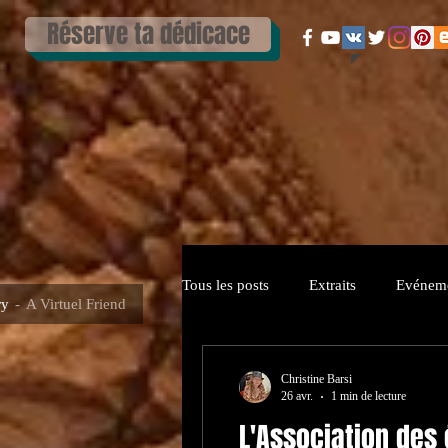
Réserve ta dédicace
Tous les posts
Extraits
Evénem
ry
A Virtuel Friend
Christine Barsi
26 avr.
1 min de lecture
L'Association des