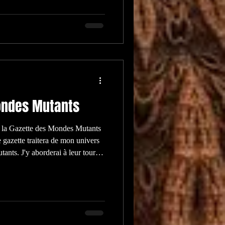
ments en mal de puissance. Ce
 Les Mondes Mutants et vous offre
te de
ondes Mutants
n, la Gazette des Mondes Mutants
e gazette traitera de mon univers
ants. J'y aborderai à leur tour
achent. Si vous aimez, je
xpérimenterai d'autres voies.
x outils propres à développer
que, en marge des normes bien
, 6è