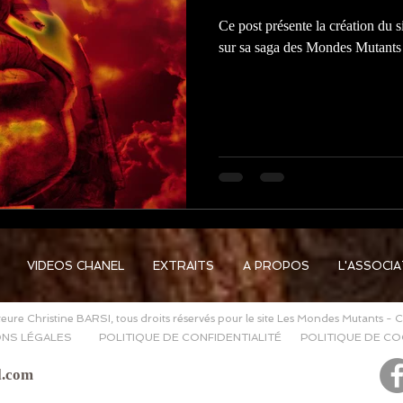
Ce post présente la création du s
sur sa saga des Mondes Mutants
VIDEOS CHANEL
EXTRAITS
A PROPOS
L'ASSOCI
eure Christine BARSI, tous droits réservés pour le site Les Mondes Mutants - 
NS LÉGALES
POLITIQUE DE CONFIDENTIALITÉ
POLITIQUE DE CO
l.com