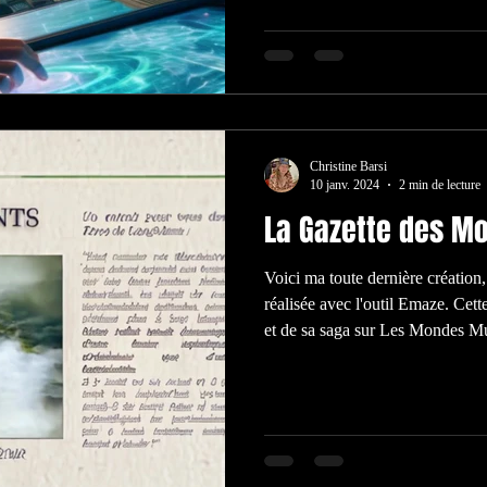
joug machiavélique de gouverne
livre rejoint à son tour ma saga
une fiction quelque peu divergen
Christine Barsi
10 janv. 2024
2 min de lecture
La Gazette des M
Voici ma toute dernière créatio
réalisée avec l'outil Emaze. Cett
et de sa saga sur Les Mondes Mut
les différents romans qui s'y ratt
poursuivrai l'aventure, sinon, j'e
J'adore expérimenter de nouveau
mon univers littéraire et artisti
pensantes. Souvenir d'un ailleurs