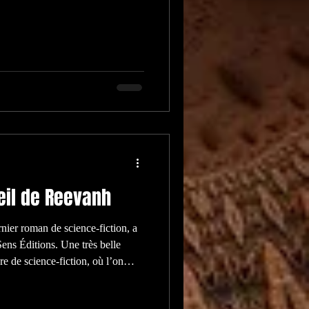
Oeil de Reevanh
nier roman de science-fiction, a
Sens Éditions. Une très belle
e de science-fiction, où l’on
onies annexée par notre bonne
s, sa faune et sa flore, sous le