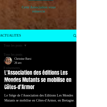
Cette Association vous
remercie
ACTUALITES
Tous les posts
Tous les posts
Christine Barsi
Extraits
26 avr.
Evénements
L'Association des éditions Les
Teaser
Mondes Mutants se mobilise en
Publication
Côtes-d'Armor
littéraire
Le Siège de l'Association des Editions Les Mondes
Mutants se mobilise en Côtes-d'Armor, en Bretagne.