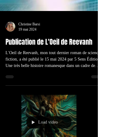
Christine Barsi
19 mai 2024
Publication de L'Oeil de Reevanh
L'Oeil de Reevanh, mon tout dernier roman de science-
fiction, a été publié le 15 mai 2024 par 5 Sens Éditions.
Une très belle histoire romanesque dans un cadre de
science-fiction, où l’on découvrira une autre de ces
colonies annexée par notre bonne vieille Terre, avec ses
autochtones, sa faune et sa flore, sous le joug
machiavélique de gouvernements en mal de puissance.
Ce livre rejoint à son tour ma saga Les Mondes Mutants
et vous offre une fiction quelque peu divergente de
Load video