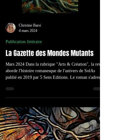
Christine Barsi
4 mars 2024
Publication littéraire
La Gazette des Mondes Mutants
Mars 2024 Dans la rubrique "Arts & Création", la revue
aborde l'histoire romanesque de l'univers de SolAs
publié en 2019 par 5 Sens Editions. Le roman s'adresse
à tous ceux qui s'intéressent aux mystères occultes, aux
problématiques actuelles de l'éthique sur la manipulation
du génome, sur la préservation des ressources naturelles,
à ceux qui aiment ce monde et ses composantes, les
grandes forêts. On y abordera également le concept de
flux de plasma ou d'éther et de champs de