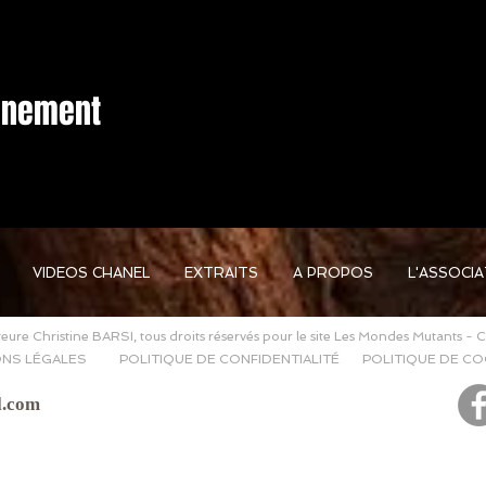
vénement
VIDEOS CHANEL
EXTRAITS
A PROPOS
L'ASSOCI
eure Christine BARSI, tous droits réservés pour le site Les Mondes Mutants - 
NS LÉGALES
POLITIQUE DE CONFIDENTIALITÉ
POLITIQUE DE CO
l.com