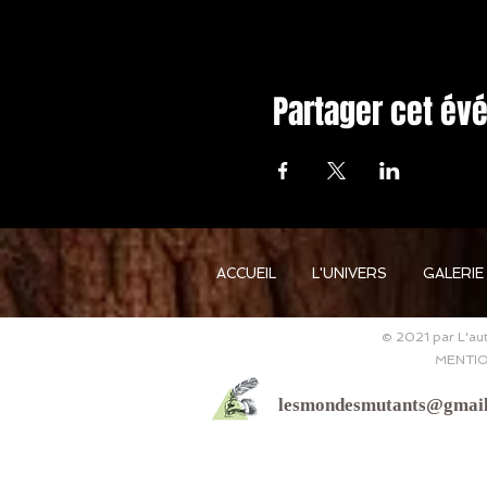
Partager cet é
ACCUEIL
L'UNIVERS
GALERIE
© 2021 par L'aut
MENTIO
lesmondesmutants@gmai