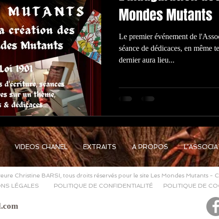
Mondes Mutants
Le premier événement de l'Assoc
séance de dédicaces, en même t
dernier aura lieu...
VIDEOS CHANEL
EXTRAITS
A PROPOS
L'ASSOCI
eure Christine BARSI, tous droits réservés pour le site Les Mondes Mutants - 
NS LÉGALES
POLITIQUE DE CONFIDENTIALITÉ
POLITIQUE DE CO
l.com