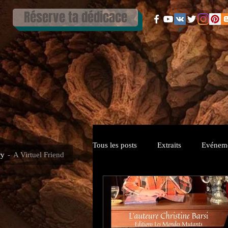
Réserve ta dédicace
Tous les posts
Extraits
Evénem
ry
A Virtuel Friend