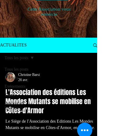
Cette Association vous
remercie
ACTUALITES
Tous les posts
Tous les posts
Christine Barsi
Extraits
26 avr.
Evénements
L'Association des éditions Les
Teaser
Mondes Mutants se mobilise en
Publication
Côtes-d'Armor
littéraire
Le Siège de l'Association des Editions Les Mondes
Mutants se mobilise en Côtes-d'Armor, en Bretagne.